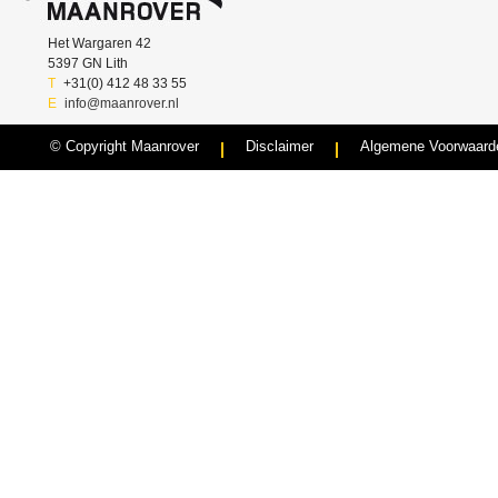
Het Wargaren 42
5397 GN Lith
T
+31(0) 412 48 33 55
E
info@maanrover.nl
© Copyright Maanrover
Disclaimer
Algemene Voorwaard