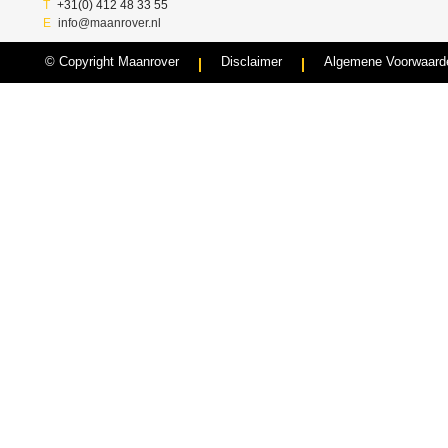
T
+31(0) 412 48 33 55
E
info@maanrover.nl
© Copyright Maanrover
Disclaimer
Algemene Voorwaard