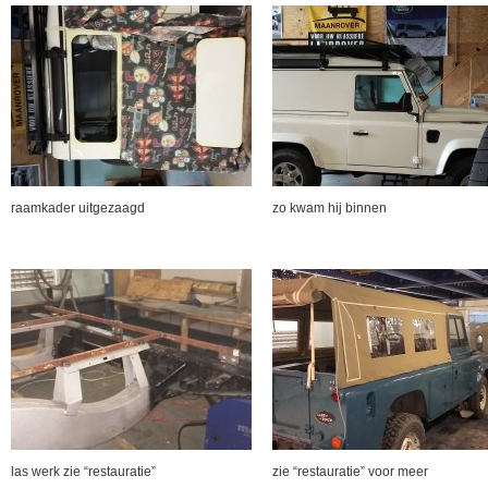
raamkader uitgezaagd
zo kwam hij binnen
las werk zie “restauratie”
zie “restauratie” voor meer