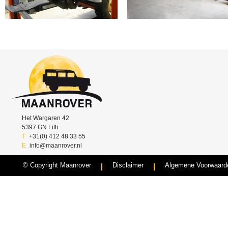
Het Wargaren 42
5397 GN Lith
T
+31(0) 412 48 33 55
E
info@maanrover.nl
© Copyright Maanrover
Disclaimer
Algemene Voorwaard