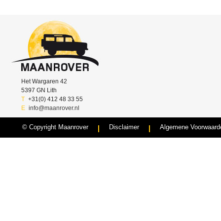
Het Wargaren 42
5397 GN Lith
T
+31(0) 412 48 33 55
E
info@maanrover.nl
© Copyright Maanrover
Disclaimer
Algemene Voorwaard